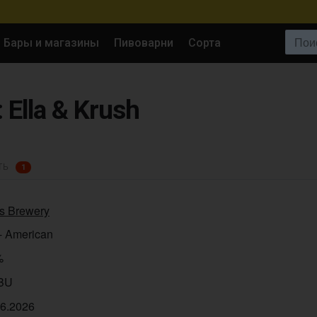
Поиск:
Бары и магазины
Пивоварни
Сорта
: Ella & Krush
ТЬ
1
s Brewery
- American
%
IBU
06.2026