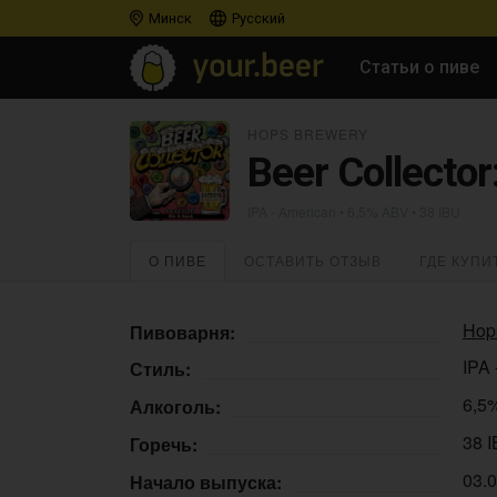
Минск
Русский
Статьи о пиве
HOPS BREWERY
Beer Collector
IPA - American
• 6,5% ABV • 38 IBU
О ПИВЕ
ОСТАВИТЬ ОТЗЫВ
ГДЕ КУПИ
Hop
Пивоварня:
IPA 
Стиль:
6,5
Алкоголь:
38 
Горечь:
03.
Начало выпуска: