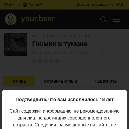
Добавьте заведение
FAQ
Минск
Русский
ХМЕЛЬНОЙ ГНОМ
×
BIERSTAAT
Гномик в тумане
IPA - New England / Hazy
• 6,7% ABV • 30 IBU
О ПИВЕ
ОСТАВИТЬ ОТЗЫВ
ГДЕ КУПИТЬ
Хмельной Гном
×
Bierstaat
Пивоварни:
Подтвердите, что вам исполнилось 18 лет
IPA - New England / Hazy
Стиль:
Сайт содержит информацию, не рекомендованную
6,7%
Алкоголь:
для лиц, не достигших совершеннолетнего
30 IBU
Горечь:
возраста. Сведения, размещённые на сайте, не
Начало