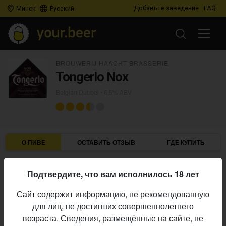
Добавьте заведение
FAQ
Минск
Русский
BROUWERIJ HAACHT BRASSERIE
Tongerlo Nox
Belgian Dubbel
• 6,5% ABV
О ПИВЕ
ОСТАВИТЬ ОТЗЫВ
ГДЕ КУПИТЬ
Brouwerij Haacht Brasserie
Пивоварня:
Подтвердите, что вам исполнилось 18 лет
Belgian Dubbel
Стиль:
Сайт содержит информацию, не рекомендованную
6,5%
Алкоголь:
для лиц, не достигших совершеннолетнего
постоянный выпуск
Производство:
возраста. Сведения, размещённые на сайте, не
3.437
Оценка: