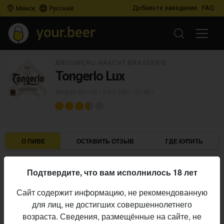
Добавьте заведение
FAQ
Минск
Русский
BROUWERIJ HAACHT BRASSERIE
Tongerlo Lux
Belgian Blonde
• 6,0% ABV • 20 IBU
О ПИВЕ
ОСТАВИТЬ ОТЗЫВ
ГДЕ КУПИТЬ
Brouwerij Haacht Brasserie
Пивоварня:
Подтвердите, что вам исполнилось 18 лет
Belgian Blonde
Стиль:
Сайт содержит информацию, не рекомендованную
6,0%
Алкоголь:
для лиц, не достигших совершеннолетнего
20 IBU
Горечь:
возраста. Сведения, размещённые на сайте, не
постоянный выпуск
Производство: