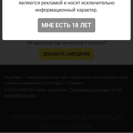
являются рекламой и носят исключительно
3.506
Оценка:
информационный характер.
МНЕ ЕСТЬ 18 ЛЕТ
Не нашли ваш бар или магазин в каталоге?
ДОБАВЬТЕ ЗАВЕДЕНИЕ
Your.Beer — информационный сайт и мобильное приложение о пиве
и пивных заведениях в Беларуси и Украине
© 2016–2026 Все права защищены.
Положения и условия
. Email:
contact@your.beer
ЧРЕЗМЕРНОЕ УПОТРЕБЛЕНИЕ ПИВА ВРЕДИТ
ВАШЕМУ ЗДОРОВЬЮ