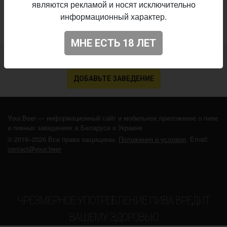
являются рекламой и носят исключительно
информационный характер.
МНЕ ЕСТЬ 18 ЛЕТ
Не нашли ваш бар или магазин в каталоге?
ДОБАВЬТЕ ЗАВЕДЕНИЕ
Your.Beer — информационный сайт и мобильное приложение о пиве
и пивных заведениях в Беларуси и Украине
© 2016–2026 Все права защищены.
Положения и условия
. Email:
contact@your.beer
ЧРЕЗМЕРНОЕ УПОТРЕБЛЕНИЕ ПИВА ВРЕДИТ
ВАШЕМУ ЗДОРОВЬЮ