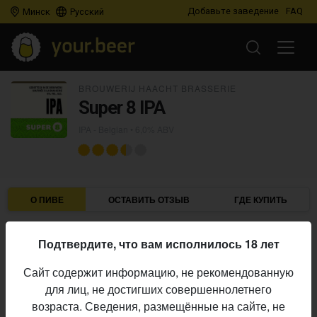
Добавьте заведение
FAQ
Минск
Русский
BROUWERIJ HAACHT BRASSERIE
Super 8 IPA
IPA - Belgian
• 6,0% ABV
О ПИВЕ
ОСТАВИТЬ ОТЗЫВ
ГДЕ КУПИТЬ
Brouwerij Haacht Brasserie
Пивоварня:
Подтвердите, что вам исполнилось 18 лет
IPA - Belgian
Стиль:
Сайт содержит информацию, не рекомендованную
6,0%
Алкоголь:
для лиц, не достигших совершеннолетнего
постоянный выпуск
Производство:
возраста. Сведения, размещённые на сайте, не
3.445
Оценка: