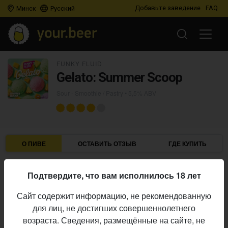
Добавьте заведение
FAQ
Минск
Русский
FUNKY FLUID
Gelato: Summer Scoop
Sour - Smoothie / Pastry
• 5,5% ABV
О ПИВЕ
ОСТАВИТЬ ОТЗЫВ
ГДЕ КУПИТЬ
Funky Fluid
Пивоварня:
Подтвердите, что вам исполнилось 18 лет
Sour - Smoothie / Pastry
Стиль:
Сайт содержит информацию, не рекомендованную
5,5%
Алкоголь:
для лиц, не достигших совершеннолетнего
Начало
возраста. Сведения, размещённые на сайте, не
28.05.2026
выпуска: