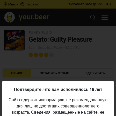
Добавьте заведение
FAQ
Минск
Русский
FUNKY FLUID
Gelato: Guilty Pleasure
Sour - Smoothie / Pastry
• 5,5% ABV
О ПИВЕ
ОСТАВИТЬ ОТЗЫВ
ГДЕ КУПИТЬ
Funky Fluid
Пивоварня:
Подтвердите, что вам исполнилось 18 лет
Sour - Smoothie / Pastry
Стиль:
Сайт содержит информацию, не рекомендованную
5,5%
Алкоголь:
для лиц, не достигших совершеннолетнего
Начало
возраста. Сведения, размещённые на сайте, не
28.05.2026
выпуска: