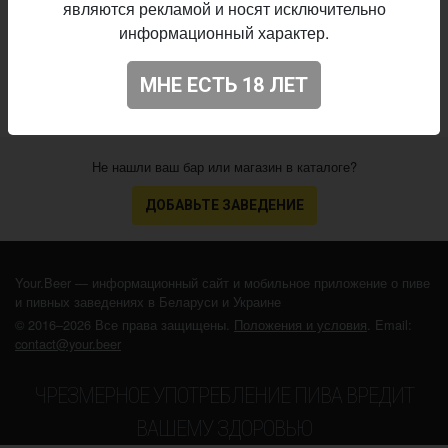
являются рекламой и носят исключительно
28.05.2026
выпуска:
информационный характер.
3.82
Оценка:
МНЕ ЕСТЬ 18 ЛЕТ
Не нашли ваш бар или магазин в каталоге?
ДОБАВЬТЕ ЗАВЕДЕНИЕ
Your.Beer — информационный сайт и мобильное приложение о пиве
и пивных заведениях в Беларуси и Украине
© 2016–2026 Все права защищены.
Положения и условия
. Email:
contact@your.beer
ЧРЕЗМЕРНОЕ УПОТРЕБЛЕНИЕ ПИВА ВРЕДИТ
ВАШЕМУ ЗДОРОВЬЮ