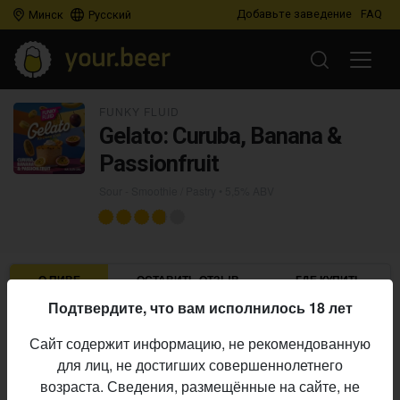
Добавьте заведение
FAQ
Минск
Русский
FUNKY FLUID
Gelato: Curuba, Banana &
Passionfruit
Sour - Smoothie / Pastry
• 5,5% ABV
О ПИВЕ
ОСТАВИТЬ ОТЗЫВ
ГДЕ КУПИТЬ
Подтвердите, что вам исполнилось 18 лет
Funky Fluid
Пивоварня:
Сайт содержит информацию, не рекомендованную
Sour - Smoothie / Pastry
Стиль:
для лиц, не достигших совершеннолетнего
5,5%
Алкоголь:
возраста. Сведения, размещённые на сайте, не
Начало