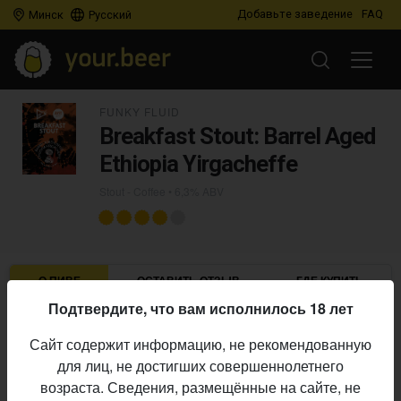
Добавьте заведение
FAQ
Минск
Русский
FUNKY FLUID
Breakfast Stout: Barrel Aged
Ethiopia Yirgacheffe
Stout - Coffee
• 6,3% ABV
О ПИВЕ
ОСТАВИТЬ ОТЗЫВ
ГДЕ КУПИТЬ
Подтвердите, что вам исполнилось 18 лет
Funky Fluid
Пивоварня:
Сайт содержит информацию, не рекомендованную
Stout - Coffee
Стиль:
для лиц, не достигших совершеннолетнего
6,3%
Алкоголь:
возраста. Сведения, размещённые на сайте, не
Начало