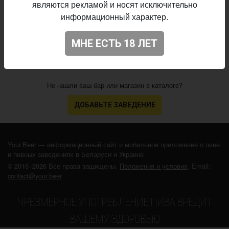
являются рекламой и носят исключительно
13.03.2023
выпуска:
информационный характер.
3.943
Оценка:
МНЕ ЕСТЬ 18 ЛЕТ
Не нашли ваш бар или магазин в каталоге?
ДОБАВЬТЕ ЗАВЕДЕНИЕ
Your.Beer — информационный сайт и мобильное приложение о пиве
и пивных заведениях в Беларуси и Украине
© 2016–2026 Все права защищены.
Положения и условия
. Email:
contact@your.beer
ЧРЕЗМЕРНОЕ УПОТРЕБЛЕНИЕ ПИВА ВРЕДИТ
ВАШЕМУ ЗДОРОВЬЮ