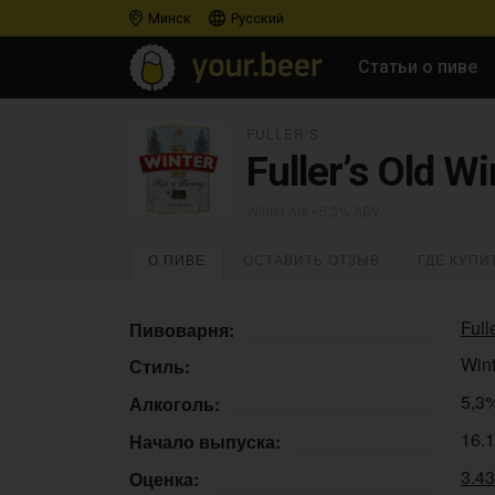
Минск
Русский
Статьи о пиве
FULLER’S
Fuller’s Old W
Winter Ale
• 5,3% ABV
О ПИВЕ
ОСТАВИТЬ ОТЗЫВ
ГДЕ КУПИ
Full
Пивоварня:
Wint
Стиль:
5,3
Алкоголь:
16.
Начало выпуска:
3.4
Оценка: