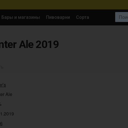
Поиск:
Бары и магазины
Пивоварни
Сорта
inter Ale 2019
ТЬ
er’s
er Ale
%
11.2019
36