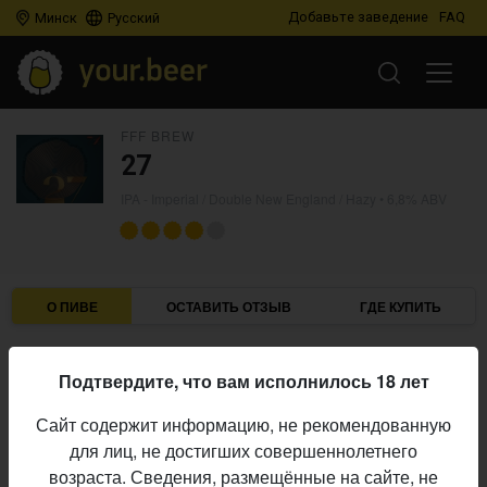
Добавьте заведение
FAQ
Минск
Русский
FFF BREW
27
IPA - Imperial / Double New England / Hazy
• 6,8% ABV
О ПИВЕ
ОСТАВИТЬ ОТЗЫВ
ГДЕ КУПИТЬ
FFF Brew
Пивоварня:
Подтвердите, что вам исполнилось 18 лет
IPA - Imperial / Double New England / Hazy
Стиль:
Сайт содержит информацию, не рекомендованную
6,8%
Алкоголь:
для лиц, не достигших совершеннолетнего
Simcoe, Sabro
Хмель:
возраста. Сведения, размещённые на сайте, не
постоянный выпуск
Производство: