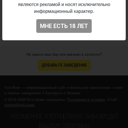
являются рекламой и носят исключительно
Начало
информационный характер.
12.02.2020
выпуска:
4.019
Оценка:
МНЕ ЕСТЬ 18 ЛЕТ
Не нашли ваш бар или магазин в каталоге?
ДОБАВЬТЕ ЗАВЕДЕНИЕ
Your.Beer — информационный сайт и мобильное приложение о пиве
и пивных заведениях в Беларуси и Украине
© 2016–2026 Все права защищены.
Положения и условия
. Email:
contact@your.beer
ЧРЕЗМЕРНОЕ УПОТРЕБЛЕНИЕ ПИВА ВРЕДИТ
ВАШЕМУ ЗДОРОВЬЮ