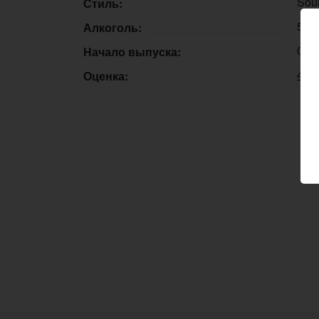
Sour
Стиль:
5,0
Алкоголь:
09.
Начало выпуска:
4.0
Оценка: