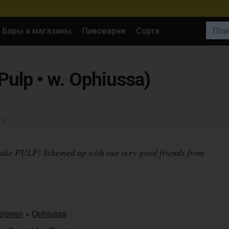
Поиск:
Бары и магазины
Пивоварни
Сорта
Pulp • w. Ophiussa)
ТЬ
ake PULP! Schemed up with our very good friends from
eleven
×
Ophiussa