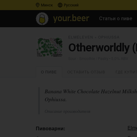
Минск
Русский
Статьи о пиве
ELMELEVEN
×
OPHIUSSA
Otherworldly (
Sour - Smoothie / Pastry
• 5,0% ABV
О ПИВЕ
ОСТАВИТЬ ОТЗЫВ
ГДЕ КУПИ
Banana White Chocolate Hazelnut Milksh
Ophiussa.
Описание производителя
Elm
Пивоварни: