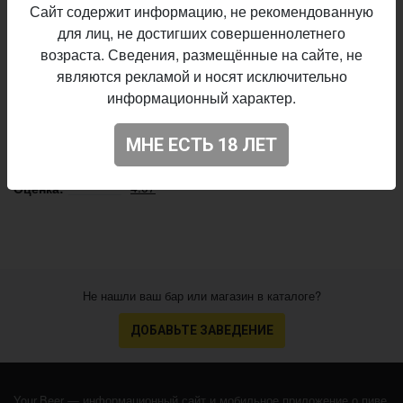
Друзья
Пивоварня:
Сайт содержит информацию, не рекомендованную
Stout - Milk / Sweet
Стиль:
для лиц, не достигших совершеннолетнего
17,0%
Плотность:
возраста. Сведения, размещённые на сайте, не
6,0%
Алкоголь:
являются рекламой и носят исключительно
информационный характер.
14 IBU
Горечь:
Coconut
обавки:
МНЕ ЕСТЬ 18 ЛЕТ
Начало
13.03.2020
выпуска:
4.07
Оценка:
Не нашли ваш бар или магазин в каталоге?
ДОБАВЬТЕ ЗАВЕДЕНИЕ
Your.Beer — информационный сайт и мобильное приложение о пиве