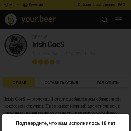
Добавьте заведение
FAQ
Минск
Русский
ДРУЗЬЯ
Irish CocS
Stout - Milk / Sweet
• 6,0% ABV • 14 IBU
О ПИВЕ
ОСТАВИТЬ ОТЗЫВ
ГДЕ КУПИТЬ
Irish CocS
— молочный стаут с добавлением обжаренной
кокосовой стружки. Пиво имеет нежный аромат сливок и
шоколада, ненавязчивую сладость, приятную кофейную
горечь и шелковистую пенку.
Подтвердите, что вам исполнилось 18 лет