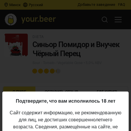
Добавьте заведение
FAQ
Минск
Русский
DIETA
Синьор Помидор и Внучек
Чëрный Перец
Sour - Tomato / Vegetable Gose
• 5,0% ABV
О ПИВЕ
ОСТАВИТЬ ОТЗЫВ
ГДЕ КУПИТЬ
Подтвердите, что вам исполнилось 18 лет
Dieta
Пивоварня:
Сайт содержит информацию, не рекомендованную
Sour - Tomato / Vegetable Gose
Стиль:
для лиц, не достигших совершеннолетнего
5,0%
Алкоголь:
возраста. Сведения, размещённые на сайте, не
Начало