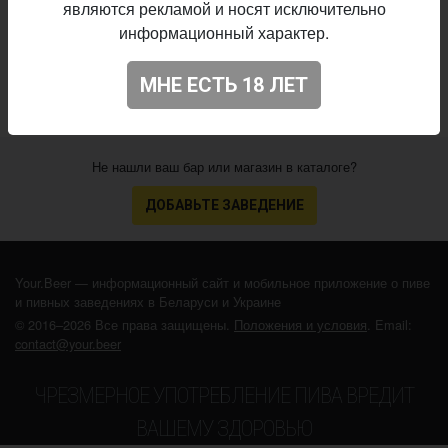
являются рекламой и носят исключительно
02.03.2026
выпуска:
информационный характер.
4.203
Оценка:
МНЕ ЕСТЬ 18 ЛЕТ
Не нашли ваш бар или магазин в каталоге?
ДОБАВЬТЕ ЗАВЕДЕНИЕ
Your.Beer — информационный сайт и мобильное приложение о пиве
и пивных заведениях в Беларуси и Украине
© 2016–2026 Все права защищены.
Положения и условия
. Email:
contact@your.beer
ЧРЕЗМЕРНОЕ УПОТРЕБЛЕНИЕ ПИВА ВРЕДИТ
ВАШЕМУ ЗДОРОВЬЮ