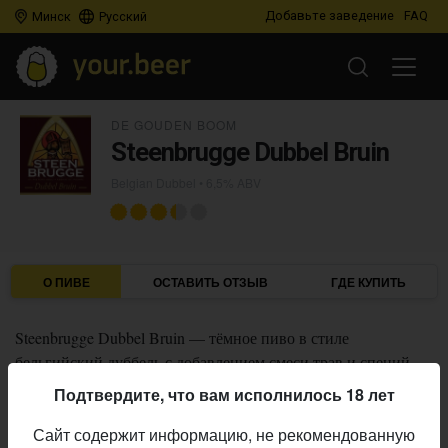
Добавьте заведение
FAQ
Минск
Русский
DE GOUDEN BOOM
Steenbrugge Dubbel Bruin
Belgian Dubbel
• 6,5% ABV
О ПИВЕ
ОСТАВИТЬ ОТЗЫВ
ГДЕ КУПИТЬ
Steenbrugge Dubbel Bruin — тёмное пиво в стиле
бельгийский дуббель с добавлением смеси трав и специй.
Это пиво коричневого цвета с кремово-бежевой пенной
Подтвердите, что вам исполнилось 18 лет
шапкой обладает ярким, солодовым вкусом с фруктовыми и
Сайт содержит информацию, не рекомендованную
карамельными тонами, дополненными тонами специй, трав