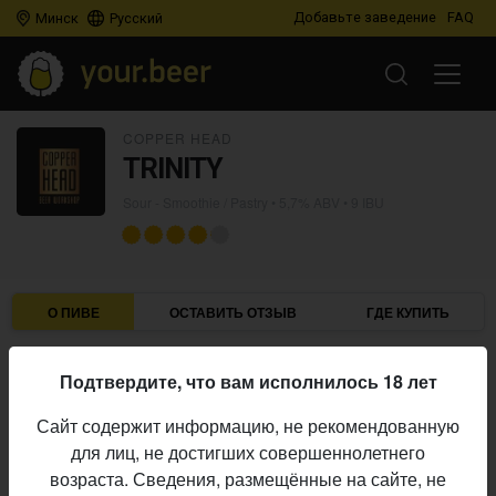
Добавьте заведение
FAQ
Минск
Русский
COPPER HEAD
TRINITY
Sour - Smoothie / Pastry
• 5,7% ABV • 9 IBU
О ПИВЕ
ОСТАВИТЬ ОТЗЫВ
ГДЕ КУПИТЬ
Copper Head
Пивоварня:
Подтвердите, что вам исполнилось 18 лет
Sour - Smoothie / Pastry
Стиль:
Сайт содержит информацию, не рекомендованную
5,7%
Алкоголь:
для лиц, не достигших совершеннолетнего
9 IBU
Горечь:
возраста. Сведения, размещённые на сайте, не
Начало