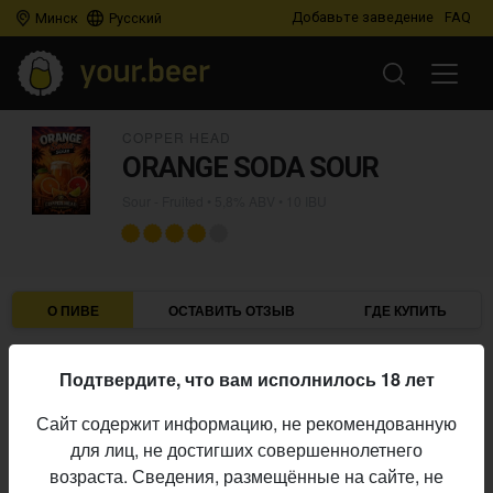
Добавьте заведение
FAQ
Минск
Русский
COPPER HEAD
ORANGE SODA SOUR
Sour - Fruited
• 5,8% ABV • 10 IBU
О ПИВЕ
ОСТАВИТЬ ОТЗЫВ
ГДЕ КУПИТЬ
Copper Head
Пивоварня:
Подтвердите, что вам исполнилось 18 лет
Sour - Fruited
Стиль:
Сайт содержит информацию, не рекомендованную
5,8%
Алкоголь:
для лиц, не достигших совершеннолетнего
10 IBU
Горечь:
возраста. Сведения, размещённые на сайте, не
Начало