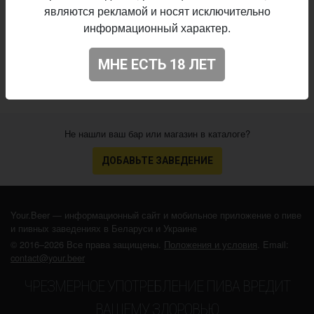
являются рекламой и носят исключительно
Начало
информационный характер.
21.06.2017
выпуска:
3.58
Оценка:
МНЕ ЕСТЬ 18 ЛЕТ
Не нашли ваш бар или магазин в каталоге?
ДОБАВЬТЕ ЗАВЕДЕНИЕ
Your.Beer — информационный сайт и мобильное приложение о пиве
и пивных заведениях в Беларуси и Украине
© 2016–2026 Все права защищены.
Положения и условия
. Email:
contact@your.beer
ЧРЕЗМЕРНОЕ УПОТРЕБЛЕНИЕ ПИВА ВРЕДИТ
ВАШЕМУ ЗДОРОВЬЮ