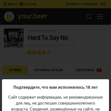
Добавьте заведение
FAQ
Минск
Русский
CHIBIS BREWERY
Hard To Say No
Stout - Oatmeal
• 6,5% ABV • 15 IBU
О ПИВЕ
ОСТАВИТЬ ОТЗЫВ
ГДЕ КУПИТЬ
1
Chibis Brewery
Пивоварня:
Подтвердите, что вам исполнилось 18 лет
Stout - Oatmeal
Стиль:
Сайт содержит информацию, не рекомендованную
6,5%
Алкоголь:
для лиц, не достигших совершеннолетнего
15 IBU
Горечь:
возраста. Сведения, размещённые на сайте, не
постоянный выпуск
Производство: