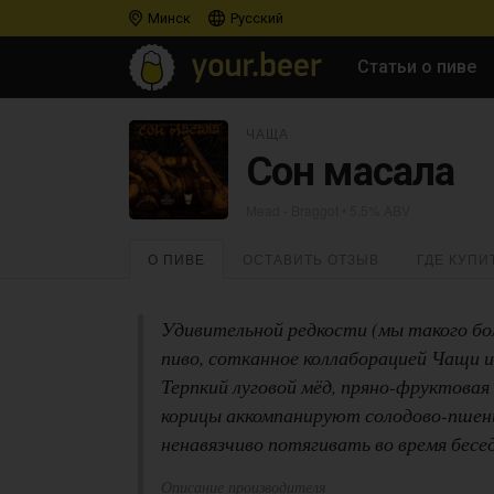
Минск
Русский
Статьи о пиве
ЧАЩА
Сон масала
Mead - Braggot
• 5,5% ABV
О ПИВЕ
ОСТАВИТЬ ОТЗЫВ
ГДЕ КУПИ
Удивительной редкости (мы такого бо
пиво, сотканное коллаборацией Чащи и
Терпкий луговой мёд, пряно-фруктовая
корицы аккомпанируют солодово-пшен
ненавязчиво потягивать во время бесе
Описание производителя