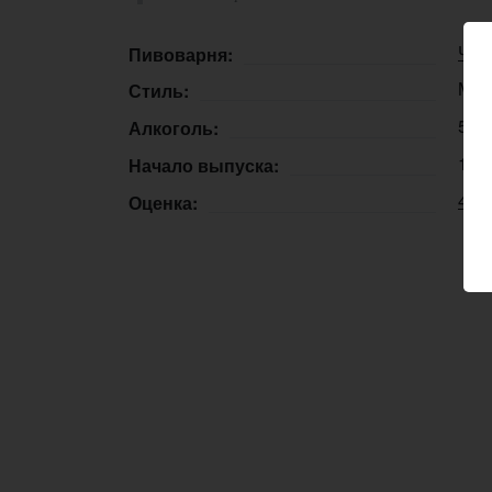
Ча
Пивоварня:
Mea
Стиль:
5,5
Алкоголь:
11.
Начало выпуска:
4.0
Оценка: