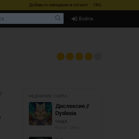
Добавьте заведение
в каталог
FAQ
Войти
)
НЕДАВНИЕ СОРТА
Дислексия //
Dyslexia
и
ЧАЩА
Pilsner - Other