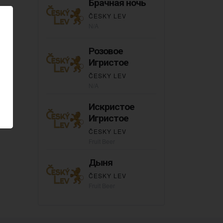
Брачная ночь
ČESKY LEV
N/A
Розовое
Игристое
ČESKY LEV
N/A
Искристое
Игристое
ČESKY LEV
Fruit Beer
Дыня
ČESKY LEV
Fruit Beer