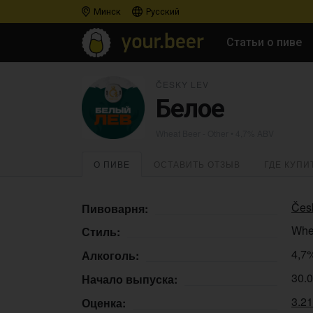
Минск
Русский
Статьи о пиве
ČESKY LEV
Белое
Wheat Beer - Other
• 4,7% ABV
О ПИВЕ
ОСТАВИТЬ ОТЗЫВ
ГДЕ КУПИ
Čes
Пивоварня:
Whea
Стиль:
4,7
Алкоголь:
30.
Начало выпуска:
3.2
Оценка: