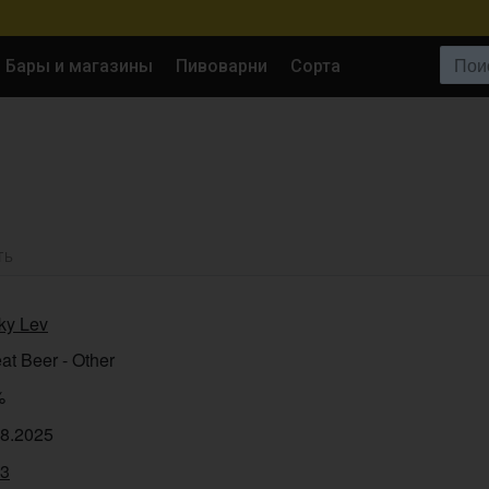
Поиск:
Бары и магазины
Пивоварни
Сорта
ТЬ
ky Lev
t Beer - Other
%
08.2025
13