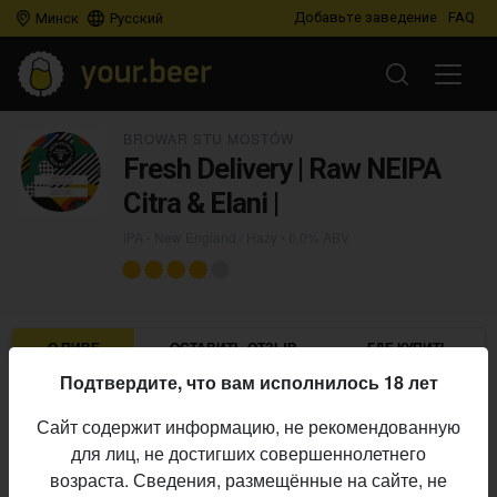
Добавьте заведение
FAQ
Минск
Русский
BROWAR STU MOSTÓW
Fresh Delivery | Raw NEIPA
Citra & Elani |
IPA - New England / Hazy
• 6,0% ABV
О ПИВЕ
ОСТАВИТЬ ОТЗЫВ
ГДЕ КУПИТЬ
Подтвердите, что вам исполнилось 18 лет
Browar Stu Mostów
Пивоварня:
Сайт содержит информацию, не рекомендованную
IPA - New England / Hazy
Стиль:
для лиц, не достигших совершеннолетнего
6,0%
Алкоголь:
возраста. Сведения, размещённые на сайте, не
Начало