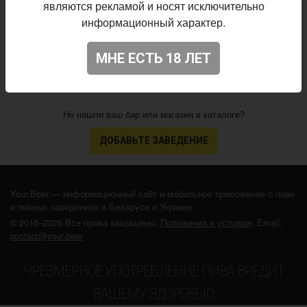
являются рекламой и носят исключительно
09.06.2026
выпуска:
информационный характер.
3.859
Оценка:
МНЕ ЕСТЬ 18 ЛЕТ
Не нашли ваш бар или магазин в каталоге?
ДОБАВЬТЕ ЗАВЕДЕНИЕ
Your.Beer — информационный сайт и мобильное приложение о пиве
и пивных заведениях в Беларуси и Украине
© 2016–2026 Все права защищены.
Положения и условия
. Email:
contact@your.beer
ЧРЕЗМЕРНОЕ УПОТРЕБЛЕНИЕ ПИВА ВРЕДИТ
ВАШЕМУ ЗДОРОВЬЮ