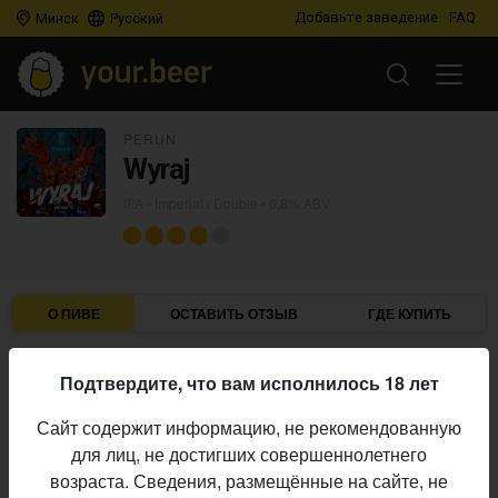
Добавьте заведение
FAQ
Минск
Русский
PERUN
Wyraj
IPA - Imperial / Double
• 6,8% ABV
О ПИВЕ
ОСТАВИТЬ ОТЗЫВ
ГДЕ КУПИТЬ
Perun
Пивоварня:
Подтвердите, что вам исполнилось 18 лет
IPA - Imperial / Double
Стиль:
Сайт содержит информацию, не рекомендованную
6,8%
Алкоголь:
для лиц, не достигших совершеннолетнего
Начало
возраста. Сведения, размещённые на сайте, не
24.11.2021
выпуска: