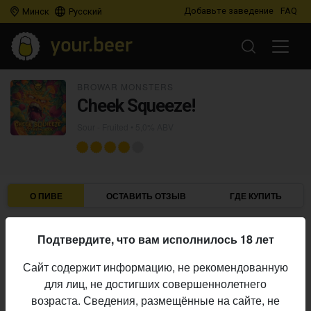
Добавьте заведение
FAQ
Минск
Русский
BROWAR MONSTERS
Cheek Squeeze!
Sour - Fruited
• 5,0% ABV
О ПИВЕ
ОСТАВИТЬ ОТЗЫВ
ГДЕ КУПИТЬ
Browar Monsters
Пивоварня:
Подтвердите, что вам исполнилось 18 лет
Sour - Fruited
Стиль:
Сайт содержит информацию, не рекомендованную
5,0%
Алкоголь:
для лиц, не достигших совершеннолетнего
Начало
возраста. Сведения, размещённые на сайте, не
26.04.2026
выпуска: