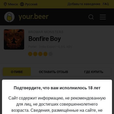
Добавьте заведение
FAQ
Минск
Русский
BROWAR MONSTERS
Bonfire Boy
Porter - India Export
• 6,5% ABV
О ПИВЕ
ОСТАВИТЬ ОТЗЫВ
ГДЕ КУПИТЬ
Browar Monsters
Пивоварня:
Подтвердите, что вам исполнилось 18 лет
Porter - India Export
Стиль:
Сайт содержит информацию, не рекомендованную
6,5%
Алкоголь:
для лиц, не достигших совершеннолетнего
Начало
возраста. Сведения, размещённые на сайте, не
26.04.2026
выпуска: