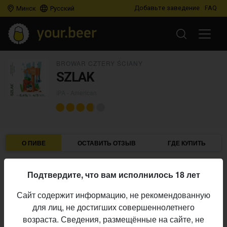
Добавьте заведение
FAQ
Минск
Русский
BROWAR CZTERY ŚCIANY
SZLAK
IPA - American
О ПИВЕ
ОСТАВИТЬ ОТЗЫВ
ГДЕ КУПИТЬ
Browar Cztery Ściany
Пивоварня:
Подтвердите, что вам исполнилось 18 лет
IPA - American
Стиль:
Сайт содержит информацию, не рекомендованную
Начало
для лиц, не достигших совершеннолетнего
24.06.2026
выпуска:
возраста. Сведения, размещённые на сайте, не
3.701
Оценка: