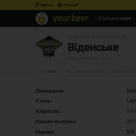
Минск
Русский
Статьи о пиве
БРОВАРНЯ СЛОБОЖАНСЬКА
Віденське
Lager - Other
• 3,2% ABV
О ПИВЕ
ОСТАВИТЬ ОТЗЫВ
ГДЕ КУПИ
Бро
Пивоварня:
Lage
Стиль:
3,2
Алкоголь:
24.
Начало выпуска:
N/A
Оценка: