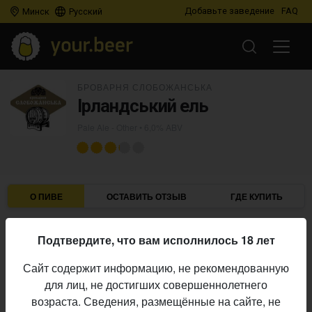
Добавьте заведение
FAQ
Минск
Русский
БРОВАРНЯ СЛОБОЖАНСЬКА
Ірландський ель
Pale Ale - Other
• 6,0% ABV
О ПИВЕ
ОСТАВИТЬ ОТЗЫВ
ГДЕ КУПИТЬ
Броварня Слобожанська
Пивоварня:
Подтвердите, что вам исполнилось 18 лет
Pale Ale - Other
Стиль:
Сайт содержит информацию, не рекомендованную
6,0%
Алкоголь:
для лиц, не достигших совершеннолетнего
Начало
возраста. Сведения, размещённые на сайте, не
08.06.2024
выпуска: