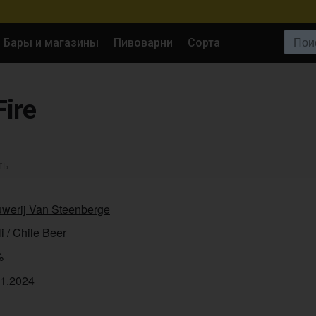
Поиск:
Бары и магазины
Пивоварни
Сорта
Fire
ТЬ
uwerij Van Steenberge
li / Chile Beer
%
11.2024