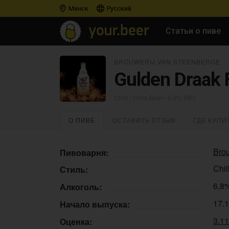
Минск
Русский
Статьи о пиве
BROUWERIJ VAN STEENBERGE
Gulden Draak 
Chilli / Chile Beer
• 6,8% ABV
О ПИВЕ
ОСТАВИТЬ ОТЗЫВ
ГДЕ КУПИ
Bro
Пивоварня:
Chil
Стиль:
6,8
Алкоголь:
17.
Начало выпуска:
3.11
Оценка: