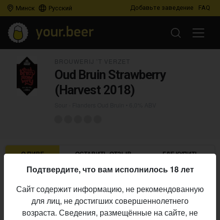
Добавьте заведение
FAQ
Минск
Русский
BROUWERIJ ’T VERZET
Oud Bruin Strawberry
(Harvest 2018)
Sour - Flanders Oud Bruin
• 6,0% ABV
О ПИВЕ
ОСТАВИТЬ ОТЗЫВ
ГДЕ КУПИТЬ
Подтвердите, что вам исполнилось 18 лет
Brouwerij ’t Verzet
Пивоварня:
Сайт содержит информацию, не рекомендованную
Sour - Flanders Oud Bruin
Стиль:
для лиц, не достигших совершеннолетнего
6,0%
Алкоголь:
возраста. Сведения, размещённые на сайте, не
Начало