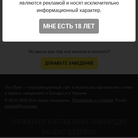
являются рекламой и носят исключительно
29.12.2018
выпуска:
информационный характер.
N/A
Оценка:
МНЕ ЕСТЬ 18 ЛЕТ
Не нашли ваш бар или магазин в каталоге?
ДОБАВЬТЕ ЗАВЕДЕНИЕ
Your.Beer — информационный сайт и мобильное приложение о пиве
и пивных заведениях в Беларуси и Украине
© 2016–2026 Все права защищены.
Положения и условия
. Email:
contact@your.beer
ЧРЕЗМЕРНОЕ УПОТРЕБЛЕНИЕ ПИВА ВРЕДИТ
ВАШЕМУ ЗДОРОВЬЮ