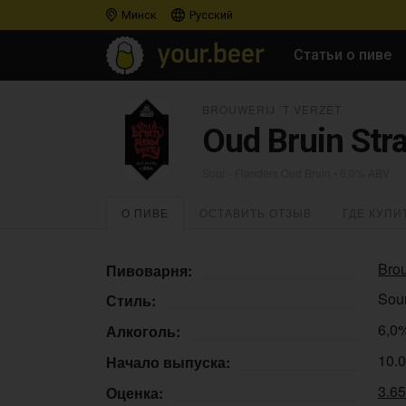
Минск
Русский
Статьи о пиве
BROUWERIJ ’T VERZET
Oud Bruin Str
Sour - Flanders Oud Bruin
• 6,0% ABV
О ПИВЕ
ОСТАВИТЬ ОТЗЫВ
ГДЕ КУПИ
Brou
Пивоварня:
Sour
Стиль:
6,0
Алкоголь:
10.
Начало выпуска:
3.6
Оценка: