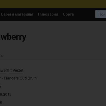
Поиск:
Бары и магазины
Пивоварни
Сорта
awberry
ТЬ
werij ’t Verzet
 - Flanders Oud Bruin
%
08.2018
56