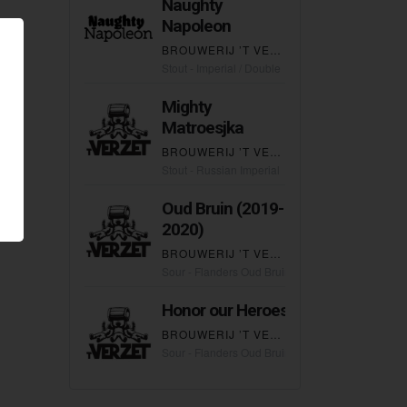
Naughty
Napoleon
BROUWERIJ ’T VERZET
Stout - Imperial / Double
Mighty
Matroesjka
BROUWERIJ ’T VERZET
Stout - Russian Imperial
Oud Bruin (2019-
2020)
BROUWERIJ ’T VERZET
Sour - Flanders Oud Bruin
Honor our Heroes
BROUWERIJ ’T VERZET
Sour - Flanders Oud Bruin