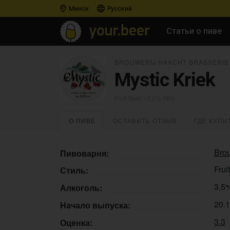
Минск
Русский
Статьи о пиве
BROUWERIJ HAACHT BRASSERIE
Mystic Kriek
Fruit Beer
• 3,5% ABV
О ПИВЕ
ОСТАВИТЬ ОТЗЫВ
ГДЕ КУПИ
Brou
Пивоварня:
Frui
Стиль:
3,5
Алкоголь:
20.
Начало выпуска:
3.3
Оценка: