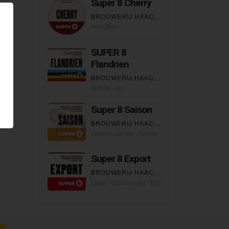
Super 8 Cherry
BROUWERIJ HAACHT BRASSERIE
Fruit Beer
SUPER 8
Flandrien
BROUWERIJ HAACHT BRASSERIE
Blonde Ale
Super 8 Saison
BROUWERIJ HAACHT BRASSERIE
Farmhouse Ale - Saison
Super 8 Export
BROUWERIJ HAACHT BRASSERIE
Lager - Dortmunder / Export