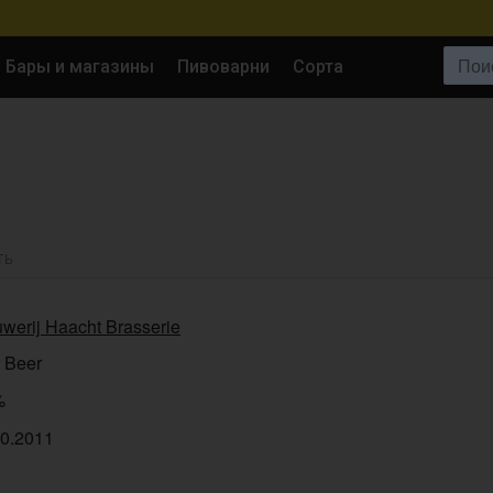
Поиск:
Бары и магазины
Пивоварни
Сорта
ТЬ
werij Haacht Brasserie
t Beer
%
10.2011