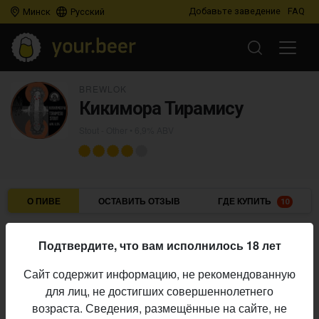
Добавьте заведение
FAQ
Минск
Русский
BREWLOK
Кикимора Тирамису
Stout - Other
• 6,9% ABV
О ПИВЕ
ОСТАВИТЬ ОТЗЫВ
ГДЕ КУПИТЬ
10
Brewlok
Пивоварня:
Подтвердите, что вам исполнилось 18 лет
Stout - Other
Стиль:
Сайт содержит информацию, не рекомендованную
6,9%
Алкоголь:
для лиц, не достигших совершеннолетнего
Начало
возраста. Сведения, размещённые на сайте, не
16.04.2026
выпуска: