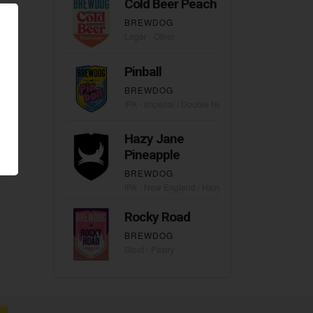
Cold Beer Peach
BREWDOG
Lager - Other
Pinball
BREWDOG
IPA - Imperial / Double New England / Hazy
Hazy Jane
Pineapple
BREWDOG
IPA - New England / Hazy
Rocky Road
BREWDOG
Stout - Pastry