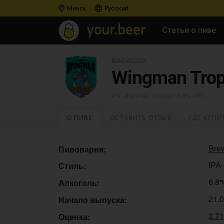
Минск
Русский
Статьи о пиве
BREWDOG
Wingman Trop
IPA - Imperial / Double
• 6,8% ABV
О ПИВЕ
ОСТАВИТЬ ОТЗЫВ
ГДЕ КУПИ
Bre
Пивоварня:
IPA 
Стиль:
6,8
Алкоголь:
21.
Начало выпуска:
3.7
Оценка: