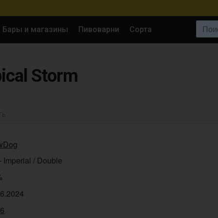
Поиск:
Бары и магазины
Пивоварни
Сорта
ical Storm
ТЬ
wDog
- Imperial / Double
%
06.2024
16