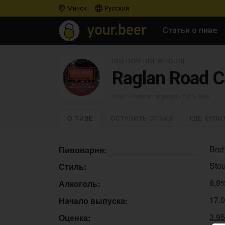
Минск
Русский
Статьи о пиве
BREHON BREWHOUSE
Raglan Road C
Stout - Russian Imperial
• 6,8% ABV
О ПИВЕ
ОСТАВИТЬ ОТЗЫВ
ГДЕ КУПИ
Bre
Пивоварня:
Stou
Стиль:
6,8
Алкоголь:
17.
Начало выпуска:
3.9
Оценка: