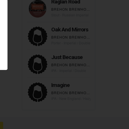
Raglan Road
BREHON BREWHOUSE
Stout - Russian Imperial
Oak And Mirrors
BREHON BREWHOUSE
Porter - Imperial / Double
Just Because
BREHON BREWHOUSE
IPA - Imperial / Double
Imagine
BREHON BREWHOUSE
IPA - New England / Hazy