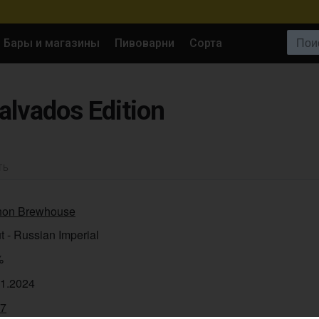
Поиск:
Бары и магазины
Пивоварни
Сорта
alvados Edition
ТЬ
hon Brewhouse
t - Russian Imperial
%
01.2024
57