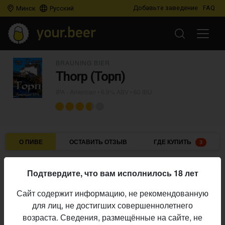
Добавьте заведение
FAQ
Минск
Русский
BRAUNING BIER
Thorp (Торп)
IPA - American
• 6,9% ABV • 60 IBU
О ПИВЕ
ОСТАВИТЬ ОТЗЫВ
ГДЕ КУПИТЬ
3
Brauning Bier
Пивоварня:
Подтвердите, что вам исполнилось 18 лет
IPA - American
Стиль:
Сайт содержит информацию, не рекомендованную
6,9%
Алкоголь:
для лиц, не достигших совершеннолетнего
60 IBU
Горечь:
возраста. Сведения, размещённые на сайте, не
Начало