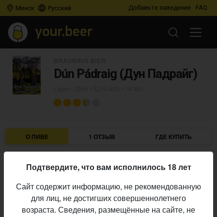
Добавьте заведение
FAQ
Минск
Русский
BRAUNING BIER
Dún Pádraig (Дун Падрайг)
Lager - Other
• 5,2% ABV • 14 IBU
О ПИВЕ
1 ОТЗЫВ
ГДЕ КУПИТЬ
Brauning Bier
Пивоварня:
Подтвердите, что вам исполнилось 18 лет
Lager - Other
Стиль:
Сайт содержит информацию, не рекомендованную
5,2%
Алкоголь:
для лиц, не достигших совершеннолетнего
14 IBU
Горечь:
возраста. Сведения, размещённые на сайте, не
Начало