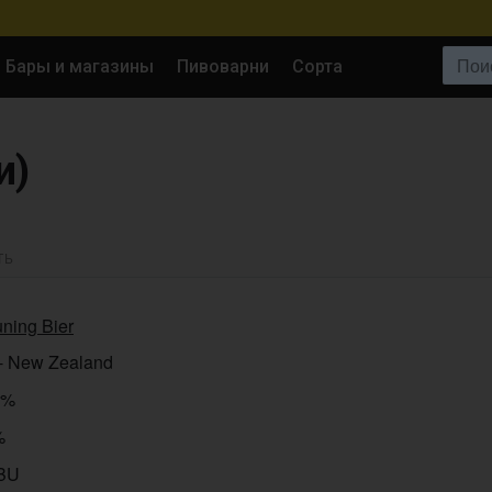
Поиск:
Бары и магазины
Пивоварни
Сорта
и)
ТЬ
ning Bier
 - New Zealand
3%
%
IBU