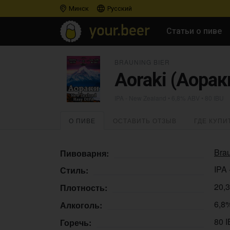
Минск
Русский
Статьи о пиве
BRAUNING BIER
Aoraki (Аорак
IPA - New Zealand
• 6,8% ABV • 80 IBU
О ПИВЕ
ОСТАВИТЬ ОТЗЫВ
ГДЕ КУПИ
Brau
Пивоварня:
IPA
Стиль:
20,
Плотность:
6,8
Алкоголь:
80 
Горечь: