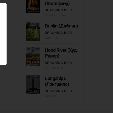
(Хеллфайр)
BRAUNING BIER
Porter - English
Dublin (Даблин)
BRAUNING BIER
Cream Ale
Hood River (Худ-
Ривер)
BRAUNING BIER
IPA - Session
Longships
(Лонгшипс)
BRAUNING BIER
Dark Ale