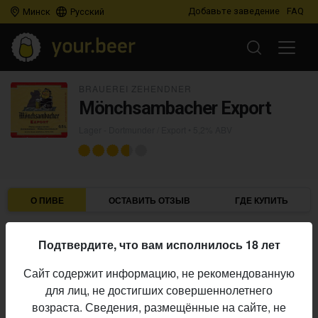
Добавьте заведение
FAQ
Минск
Русский
BRAUEREI ZEHENDNER
Mönchsambacher Export
Lager - Dortmunder / Export
• 5,2% ABV
О ПИВЕ
ОСТАВИТЬ ОТЗЫВ
ГДЕ КУПИТЬ
Brauerei Zehendner
Пивоварня:
Подтвердите, что вам исполнилось 18 лет
Lager - Dortmunder / Export
Стиль:
Сайт содержит информацию, не рекомендованную
5,2%
Алкоголь:
для лиц, не достигших совершеннолетнего
Начало
возраста. Сведения, размещённые на сайте, не
02.03.2013
выпуска: