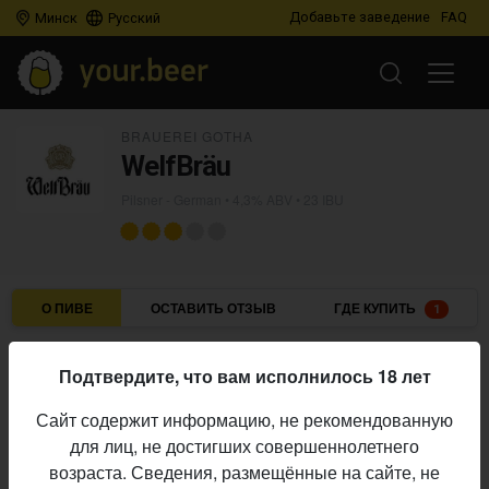
Добавьте заведение
FAQ
Минск
Русский
BRAUEREI GOTHA
WelfBräu
Pilsner - German
• 4,3% ABV • 23 IBU
О ПИВЕ
ОСТАВИТЬ ОТЗЫВ
ГДЕ КУПИТЬ
1
Brauerei Gotha
Пивоварня:
Подтвердите, что вам исполнилось 18 лет
Pilsner - German
Стиль:
Сайт содержит информацию, не рекомендованную
4,3%
Алкоголь:
для лиц, не достигших совершеннолетнего
23 IBU
Горечь:
возраста. Сведения, размещённые на сайте, не
Начало