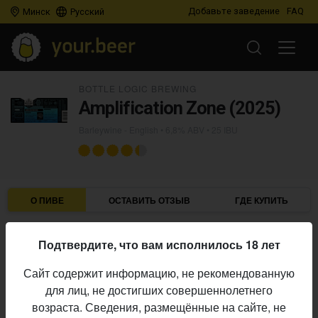
Добавьте заведение
FAQ
Минск
Русский
BOTTLE LOGIC BREWING
Amplification Zone (2025)
Barleywine - English
• 6,8% ABV • 25 IBU
О ПИВЕ
ОСТАВИТЬ ОТЗЫВ
ГДЕ КУПИТЬ
Bottle Logic Brewing
Пивоварня:
Подтвердите, что вам исполнилось 18 лет
Barleywine - English
Стиль:
Сайт содержит информацию, не рекомендованную
6,8%
Алкоголь:
для лиц, не достигших совершеннолетнего
25 IBU
Горечь:
возраста. Сведения, размещённые на сайте, не
Начало