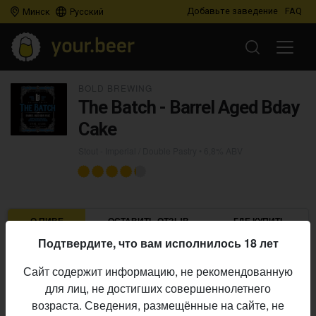
Добавьте заведение
FAQ
Минск
Русский
BOLD BREWING
The Batch - Barrel Aged Bday
Cake
Stout - Imperial / Double Pastry
• 6,8% ABV
О ПИВЕ
ОСТАВИТЬ ОТЗЫВ
ГДЕ КУПИТЬ
Подтвердите, что вам исполнилось 18 лет
Bold Brewing
Пивоварня:
Сайт содержит информацию, не рекомендованную
Stout - Imperial / Double Pastry
Стиль:
для лиц, не достигших совершеннолетнего
6,8%
Алкоголь:
возраста. Сведения, размещённые на сайте, не
Начало