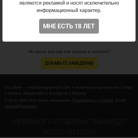
являются рекламой и носят исключительно
28.04.2021
выпуска:
информационный характер.
4.208
Оценка:
МНЕ ЕСТЬ 18 ЛЕТ
Не нашли ваш бар или магазин в каталоге?
ДОБАВЬТЕ ЗАВЕДЕНИЕ
Your.Beer — информационный сайт и мобильное приложение о пиве
и пивных заведениях в Беларуси и Украине
© 2016–2026 Все права защищены.
Положения и условия
. Email:
contact@your.beer
ЧРЕЗМЕРНОЕ УПОТРЕБЛЕНИЕ ПИВА ВРЕДИТ
ВАШЕМУ ЗДОРОВЬЮ