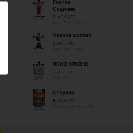
Глоток
Сицилии
BLACK CAT
Sour - Fruited Gose
Черное молоко
BLACK CAT
Stout - Milk / Sweet
ЯСНО КРАСНО
BLACK CAT
Fruit Beer
Старина
BLACK CAT
Pale Ale - XPA (Extra Pale)