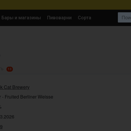
Поиск:
Бары и магазины
Пивоварни
Сорта
V
ТЬ
13
ck Cat Brewery
 - Fruited Berliner Weisse
%
03.2026
99