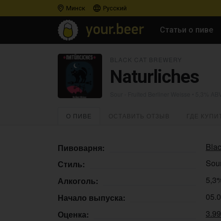
Минск
Русский
Статьи о пиве
BLACK CAT BREWERY
Naturliches
Sour - Fruited Berliner Weisse
• 5,3% AB
О ПИВЕ
ОСТАВИТЬ ОТЗЫВ
ГДЕ КУПИ
Bla
Пивоварня:
Sour
Стиль:
5,3
Алкоголь:
05.
Начало выпуска:
3.9
Оценка: