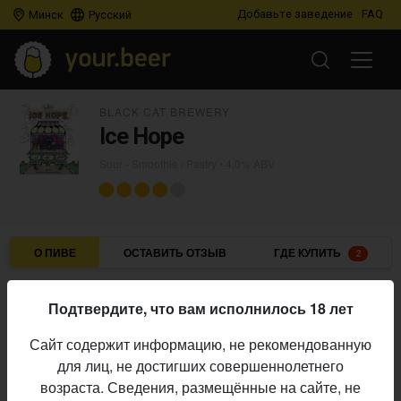
Добавьте заведение
FAQ
Минск
Русский
BLACK CAT BREWERY
Ice Hope
Sour - Smoothie / Pastry
• 4,0% ABV
О ПИВЕ
ОСТАВИТЬ ОТЗЫВ
ГДЕ КУПИТЬ
2
Black Cat Brewery
Пивоварня:
Подтвердите, что вам исполнилось 18 лет
Sour - Smoothie / Pastry
Стиль:
Сайт содержит информацию, не рекомендованную
4,0%
Алкоголь:
для лиц, не достигших совершеннолетнего
Начало
возраста. Сведения, размещённые на сайте, не
23.07.2025
выпуска: