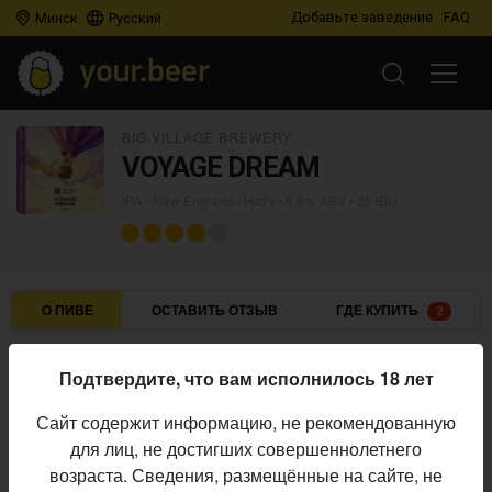
Добавьте заведение
FAQ
Минск
Русский
BIG VILLAGE BREWERY
VOYAGE DREAM
IPA - New England / Hazy
• 6,8% ABV • 35 IBU
О ПИВЕ
ОСТАВИТЬ ОТЗЫВ
ГДЕ КУПИТЬ
2
Big Village Brewery
Пивоварня:
Подтвердите, что вам исполнилось 18 лет
IPA - New England / Hazy
Стиль:
Сайт содержит информацию, не рекомендованную
6,8%
Алкоголь:
для лиц, не достигших совершеннолетнего
35 IBU
Горечь:
возраста. Сведения, размещённые на сайте, не
Начало