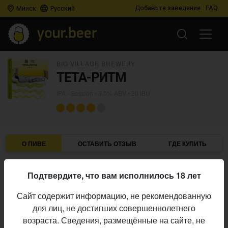
Добавьте заведение
FAQ
Минск
Русский
BIG VILLAGE BREWERY
ТЕТА-РИТМ
IPA - Session
• 3,5% ABV • 20 IBU
О ПИВЕ
ОСТАВИТЬ ОТЗЫВ
ГДЕ КУПИТЬ
Big Village Brewery
Пивоварня:
Подтвердите, что вам исполнилось 18 лет
IPA - Session
Стиль:
Сайт содержит информацию, не рекомендованную
3,5%
Алкоголь:
для лиц, не достигших совершеннолетнего
20 IBU
Горечь:
возраста. Сведения, размещённые на сайте, не
Начало