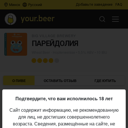
Добавьте заведение
FAQ
Минск
Русский
BIG VILLAGE BREWERY
ПАРЕЙДОЛИЯ
Wheat Beer - Hopfenweisse
• 5,5% ABV • 10 IBU
О ПИВЕ
ОСТАВИТЬ ОТЗЫВ
ГДЕ КУПИТЬ
Big Village Brewery
Пивоварня:
Подтвердите, что вам исполнилось 18 лет
Wheat Beer - Hopfenweisse
Стиль:
Сайт содержит информацию, не рекомендованную
5,5%
Алкоголь:
для лиц, не достигших совершеннолетнего
10 IBU
Горечь:
возраста. Сведения, размещённые на сайте, не
Начало