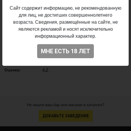
вкус, ноты темного шоколада и никакой кислинки!
Сайт содержит информацию, не рекомендованную
Описание производителя
для лиц, не достигших совершеннолетнего
возраста. Сведения, размещённые на сайте, не
Bierstaat
Пивоварня:
являются рекламой и носят исключительно
Stout - Coffee
Стиль:
информационный характер.
6,8%
Алкоголь:
16 IBU
Горечь:
МНЕ ЕСТЬ 18 ЛЕТ
Начало
08.01.2024
выпуска:
4.2
Оценка:
Не нашли ваш бар или магазин в каталоге?
ДОБАВЬТЕ ЗАВЕДЕНИЕ