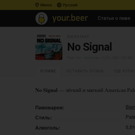
Минск
Русский
Статьи о пиве
BIERSTAAT
No Signal
Pale Ale - American
• 5,5% ABV • 30 IBU
О ПИВЕ
ОСТАВИТЬ ОТЗЫВ
ГДЕ КУПИ
No Signal
— лёгкий и мягкий American Pale 
Bier
Пивоварня:
Pale
Стиль:
5,5
Алкоголь: