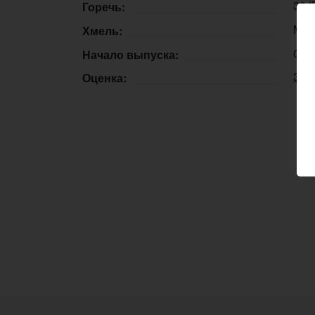
30 
Горечь:
Mosa
Хмель:
04.
Начало выпуска:
3.5
Оценка: