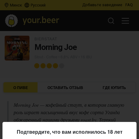
Добавьте заведение
FAQ
Минск
Русский
BIERSTAAT
Morning Joe
Stout - Coffee
• 6,8% ABV • 16 IBU
О ПИВЕ
ОСТАВИТЬ ОТЗЫВ
ГДЕ КУПИТЬ
Morning Joe — кофейный стаут, в котором главную
роль играет насыщенный вкус кофе сорта Уганда
обжаренный нашими друзьями roast.by. Терпкий
аромат и легкая приятная горечь.
Подтвердите, что вам исполнилось 18 лет
Описание производителя