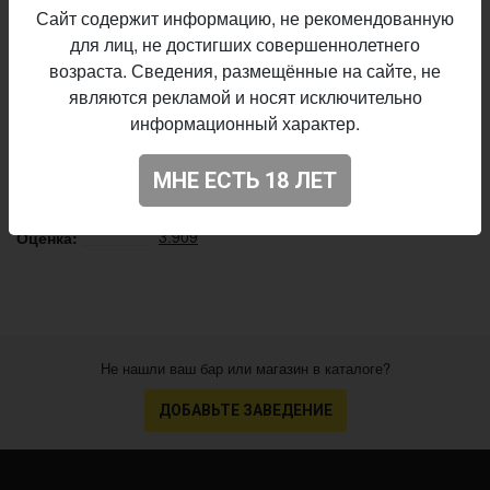
Сайт содержит информацию, не рекомендованную
Bierstaat
Пивоварня:
для лиц, не достигших совершеннолетнего
Stout - Coffee
возраста. Сведения, размещённые на сайте, не
Стиль:
являются рекламой и носят исключительно
6,8%
Алкоголь:
информационный характер.
16 IBU
Горечь:
Coffee
обавки:
МНЕ ЕСТЬ 18 ЛЕТ
Начало
16.09.2024
выпуска:
3.909
Оценка:
Не нашли ваш бар или магазин в каталоге?
ДОБАВЬТЕ ЗАВЕДЕНИЕ