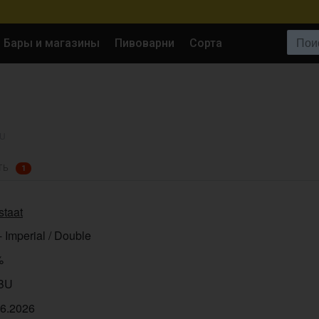
Поиск:
Бары и магазины
Пивоварни
Сорта
BU
ТЬ
1
staat
- Imperial / Double
%
IBU
06.2026