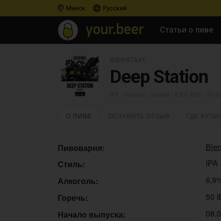
Минск
Русский
Статьи о пиве
BIERSTAAT
Deep Station
IPA - Imperial / Double
• 6,9% ABV • 50 I
О ПИВЕ
ОСТАВИТЬ ОТЗЫВ
ГДЕ КУПИ
Bier
Пивоварня:
IPA 
Стиль:
6,9
Алкоголь:
50 
Горечь:
08.
Начало выпуска: